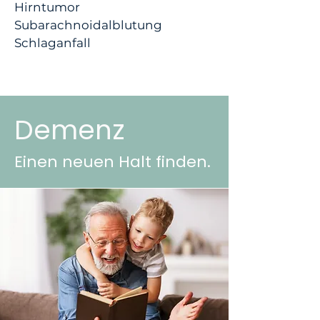
Hirntumor
Subarachnoidalblutung
Schlaganfall
Demenz
Einen neuen Halt finden.