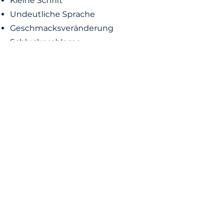
Kleine Schrift
Undeutliche Sprache
Geschmacksveränderung
Schluckprobleme
Zittern
Therapie
Erstgespräch und fachärztliche
Abklärung
Medikamentöse Therapie
Infusionstherapie /
Parkinsoninfusionen
Pflanzen Heilmittel
Zuweisung zu Physio-,
Ergotherapie, Logopädie,
Ganzheitliche Therapien