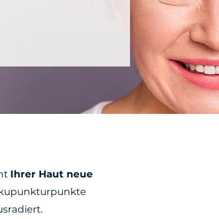
iht
Ihrer Haut neue
 Akupunkturpunkte
sradiert.