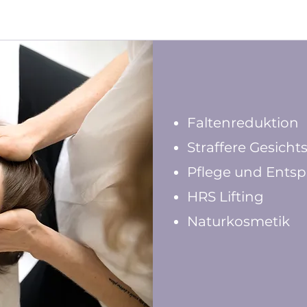
Faltenreduktion
Straffere Gesich
Pflege und Ents
HRS Lifting
Naturkosmetik