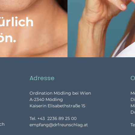
ürlich
ön
.
Adresse
O
Ordination Mödling bei Wien
Mo
A-2340 Mödling
Di
Kaiserin Elisabethstraße 15
Mi
Do
Tel. +43 2236 89 25 00
ich
empfang@drfreunschlag.at
T